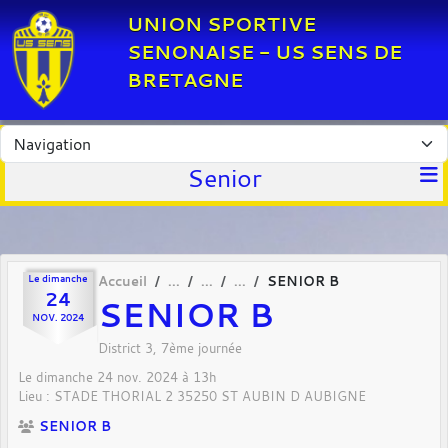
Panneau de gestion des cookies
UNION SPORTIVE
SENONAISE - US SENS DE
BRETAGNE
Senior
Le
dimanche
Accueil
SENIOR B
24
SENIOR B
NOV.
2024
District 3, 7ème journée
Le
dimanche
24
nov.
2024
à 13h
Lieu :
STADE THORIAL 2
35250
ST AUBIN D AUBIGNE
SENIOR B