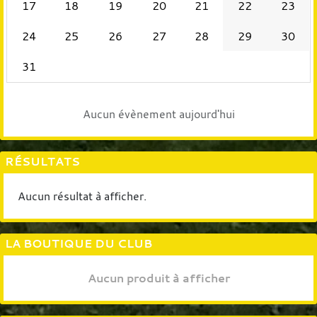
17
18
19
20
21
22
23
24
25
26
27
28
29
30
31
Aucun évènement aujourd'hui
RÉSULTATS
Aucun résultat à afficher.
LA BOUTIQUE DU CLUB
Aucun produit à afficher