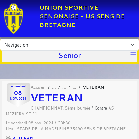
Panneau de gestion des cookies
UNION SPORTIVE
SENONAISE - US SENS DE
BRETAGNE
Senior
Le
vendredi
Accueil
VETERAN
08
VETERAN
NOV.
2024
CHAMPIONNAT, 5ème journée
/ Contre
AS
MEZIERAISE 31
Le
vendredi
08
nov.
2024
à 20h30
Lieu :
STADE DE LA MADELEINE
35490
SENS DE BRETAGNE
VETERAN