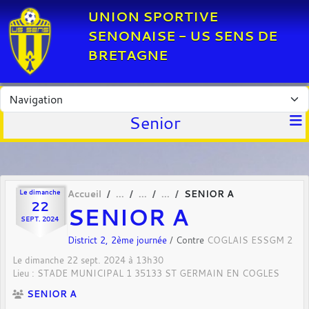
Panneau de gestion des cookies
UNION SPORTIVE
SENONAISE - US SENS DE
BRETAGNE
Senior
Le
dimanche
Accueil
SENIOR A
22
SENIOR A
SEPT.
2024
District 2, 2ème journée
/ Contre
COGLAIS ESSGM 2
Le
dimanche
22
sept.
2024
à 13h30
Lieu :
STADE MUNICIPAL 1
35133
ST GERMAIN EN COGLES
SENIOR A