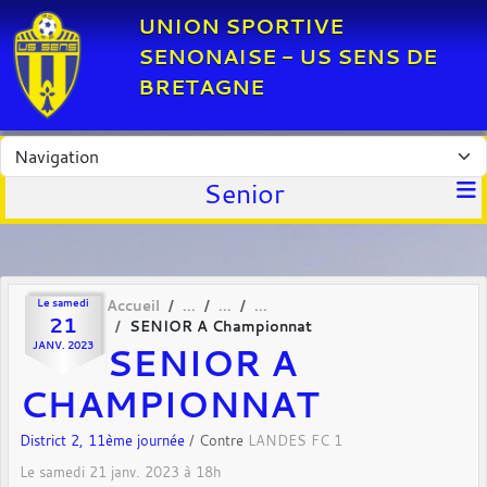
Panneau de gestion des cookies
UNION SPORTIVE
SENONAISE - US SENS DE
BRETAGNE
Senior
Le
samedi
Accueil
21
SENIOR A Championnat
SENIOR A
JANV.
2023
CHAMPIONNAT
District 2, 11ème journée
/ Contre
LANDES FC 1
Le
samedi
21
janv.
2023
à 18h