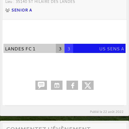
Lieu :
35140
ST HILAIRE DES LANDES
SENIOR A
LANDES FC 1
3
3
US SENS A
Publié le
22 août 2022
COMMENTEZ L’ÉVÈNEMENT