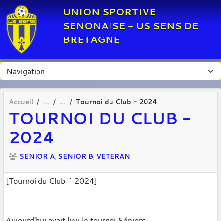
Panneau de gestion des cookies
UNION SPORTIVE
SENONAISE - US SENS DE
BRETAGNE
Accueil
Tournoi du Club - 2024
TOURNOI DU CLUB -
2024
SENIOR A
SENIOR B
VETERAN
[Tournoi du Club ~ 2024]
Aujourd'hui avait lieu le tournoi Séniors