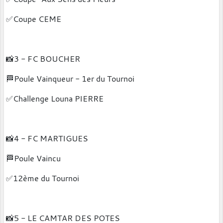
✅️Coupe CEME
📸3 - FC BOUCHER
🏁Poule Vainqueur - 1er du Tournoi
✅️Challenge Louna PIERRE
📸4 - FC MARTIGUES
🏁Poule Vaincu
✅️12ème du Tournoi
📸5 - LE CAMTAR DES POTES