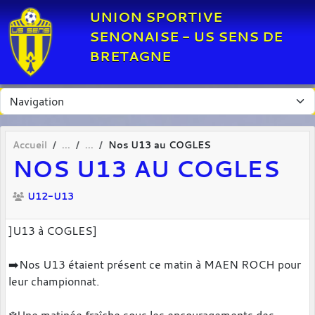
Panneau de gestion des cookies
UNION SPORTIVE
SENONAISE - US SENS DE
BRETAGNE
Accueil
Nos U13 au COGLES
NOS U13 AU COGLES
U12-U13
]U13 à COGLES]
➡️Nos U13 étaient présent ce matin à MAEN ROCH pour
leur championnat.
❄️Une matinée fraîche sous les encouragements des