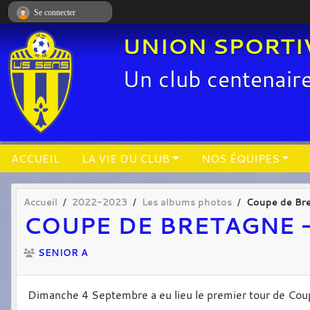
Panneau de gestion des cookies
Se connecter
UNION SPORTI
Un club centenair
ACCUEIL
LA VIE DU CLUB
NOS ÉQUIPES
Accueil
2022-2023
Les albums photos
Coupe de Bre
COUPE DE BRETAGNE 
SENIOR A
Dimanche 4 Septembre a eu lieu le premier tour de Cou