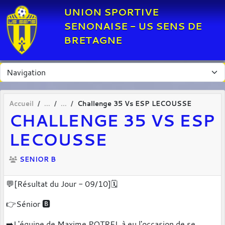
Panneau de gestion des cookies
UNION SPORTIVE
SENONAISE - US SENS DE
BRETAGNE
Accueil
Challenge 35 Vs ESP LECOUSSE
CHALLENGE 35 VS ESP
LECOUSSE
SENIOR B
💬[Résultat du Jour - 09/10]🗓
👉Sénior 🅱️
➡️L'équipe de Maxime POTREL à eu l'occasion de se