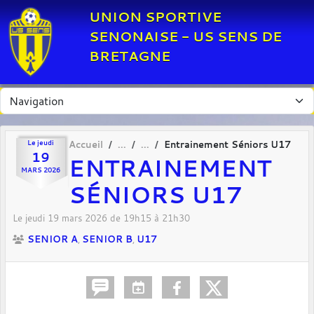
Panneau de gestion des cookies
UNION SPORTIVE
SENONAISE - US SENS DE
BRETAGNE
Le
jeudi
Accueil
Entrainement Séniors U17
19
ENTRAINEMENT
MARS
2026
SÉNIORS U17
Le
jeudi
19
mars
2026
de 19h15 à 21h30
SENIOR A
SENIOR B
U17