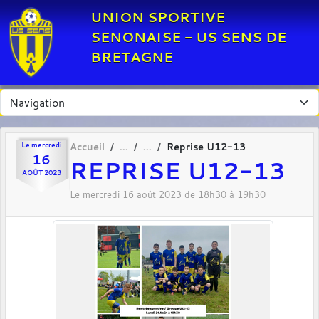
Panneau de gestion des cookies
UNION SPORTIVE
SENONAISE - US SENS DE
BRETAGNE
Le
mercredi
Accueil
Reprise U12-13
16
REPRISE U12-13
AOÛT
2023
Le
mercredi
16
août
2023
de 18h30 à 19h30