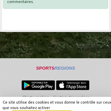
commentaires.
SPORTS
REGIONS
Charte cookies
Gestion des cookies
Ce site utilise des cookies et vous donne le contrôle sur ceu
Informations légales
Signaler un contenu inapproprié
que vous souhaitez activer