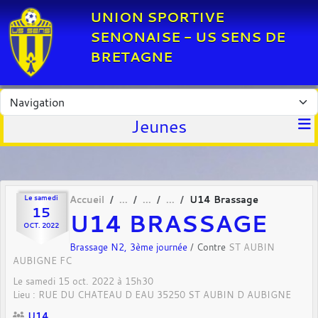
Panneau de gestion des cookies
UNION SPORTIVE
SENONAISE - US SENS DE
BRETAGNE
Jeunes
Le
samedi
Accueil
U14 Brassage
15
U14 BRASSAGE
OCT.
2022
Brassage N2, 3ème journée
/ Contre
ST AUBIN
AUBIGNE FC
Le
samedi
15
oct.
2022
à 15h30
Lieu :
RUE DU CHATEAU D EAU
35250
ST AUBIN D AUBIGNE
U14